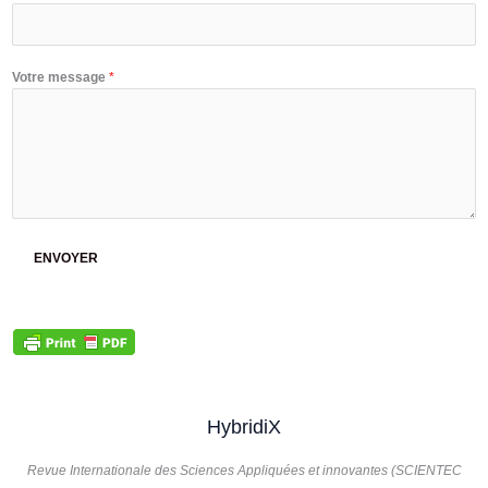
E
Votre message
*
-
m
a
i
l
*
*
ENVOYER
HybridiX
Revue Internationale des Sciences Appliquées et innovantes (SCIENTEC